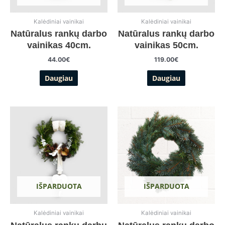
Kalėdiniai vainikai
Kalėdiniai vainikai
Natūralus rankų darbo
Natūralus rankų darbo
vainikas 40cm.
vainikas 50cm.
44.00
€
119.00
€
Daugiau
Daugiau
IŠPARDUOTA
IŠPARDUOTA
Kalėdiniai vainikai
Kalėdiniai vainikai