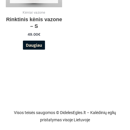
Kėniai vazone
Rinktinis kėnis vazone
– S
49.00
€
Daugiau
Visos teisės saugomos © DidelesEgles.lt – Kalėdinių eglių
pristatymas visoje Lietuvoje