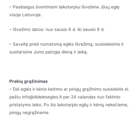
– Pasibaigus šventiniam laikotarpiui išvešime Jūsų eglę
visoje Lietuvoje.
– Išvežimo datos: nuo sausio 6 d. iki sausio 9 d.
– Savaitę prieš numatomą eglės išvežimą, susisieksime ir
susitarsime Jums patogia dieną ir laiką.
Prekių grąžinimas
– Dėl eglės ir kėnio keitimo ar pinigų grąžinimo susisiekite el.
paštu info@didelesegles.lt per 24 valandas nuo faktinio
pristatymo laiko. Po šio laikotarpio eglių ir kėnių nekečiame,
pinigų negrąžiname.