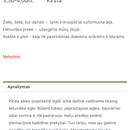
3,50-4,00m. Kirsta
Žalia, žalia, kur dairais – tanki ir kruopščiai suformuota laja.
Lietuviška prekė – užauginta mūsų ūkyje.
Aukšta ir plati – kaip tik pasirinkimas didelėms erdvėms ir biurams.
Neturime
Aprašymas
Picea abies (paprastoji eglė) arba dažnai vadinama tiesiog
lietuviška egle. Būtent tokias, paprastąsias egles, šiauriečiai
labai vertina ir tik pastaruoju metu pradėjo sodinti
plantacijose kalėdinei prekybai. Tuo tarpu, mes jau galime
pasidžiaugti brandžia produkcija. Mėgstantiems klasiką,