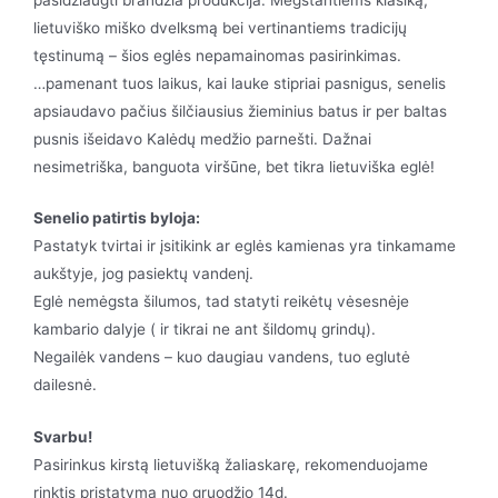
lietuviško miško dvelksmą bei vertinantiems tradicijų
tęstinumą – šios eglės nepamainomas pasirinkimas.
…pamenant tuos laikus, kai lauke stipriai pasnigus, senelis
apsiaudavo pačius šilčiausius žieminius batus ir per baltas
pusnis išeidavo Kalėdų medžio parnešti. Dažnai
nesimetriška, banguota viršūne, bet tikra lietuviška eglė!
Senelio patirtis byloja:
Pastatyk tvirtai ir įsitikink ar eglės kamienas yra tinkamame
aukštyje, jog pasiektų vandenį.
Eglė nemėgsta šilumos, tad statyti reikėtų vėsesnėje
kambario dalyje ( ir tikrai ne ant šildomų grindų).
Negailėk vandens – kuo daugiau vandens, tuo eglutė
dailesnė.
Svarbu!
Pasirinkus kirstą lietuvišką žaliaskarę, rekomenduojame
rinktis pristatymą nuo gruodžio 14d.