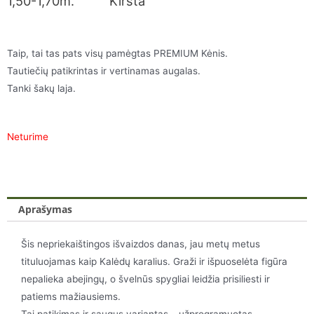
1,50-1,70m. Kirsta
Taip, tai tas pats visų pamėgtas PREMIUM Kėnis.
Tautiečių patikrintas ir vertinamas augalas.
Tanki šakų laja.
Neturime
Aprašymas
Šis nepriekaištingos išvaizdos danas, jau metų metus
tituluojamas kaip Kalėdų karalius. Graži ir išpuoselėta figūra
nepalieka abejingų, o švelnūs spygliai leidžia prisiliesti ir
patiems mažiausiems.
Tai patikimas ir saugus variantas – užprogramuotas