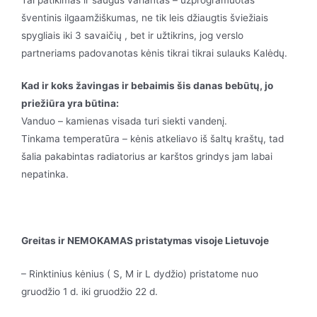
šventinis ilgaamžiškumas, ne tik leis džiaugtis šviežiais
spygliais iki 3 savaičių , bet ir užtikrins, jog verslo
partneriams padovanotas kėnis tikrai tikrai sulauks Kalėdų.
Kad ir koks žavingas ir bebaimis šis danas bebūtų, jo
priežiūra yra būtina:
Vanduo – kamienas visada turi siekti vandenį.
Tinkama temperatūra – kėnis atkeliavo iš šaltų kraštų, tad
šalia pakabintas radiatorius ar karštos grindys jam labai
nepatinka.
Greitas ir NEMOKAMAS pristatymas visoje Lietuvoje
– Rinktinius kėnius ( S, M ir L dydžio) pristatome nuo
gruodžio 1 d. iki gruodžio 22 d.