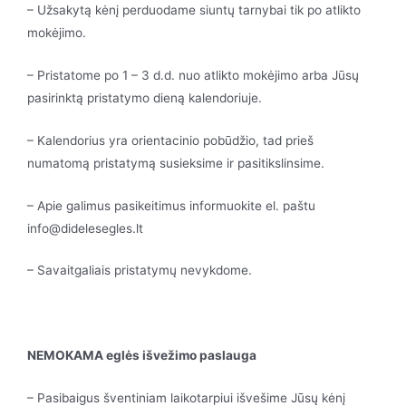
– Užsakytą kėnį perduodame siuntų tarnybai tik po atlikto
mokėjimo.
– Pristatome po 1 – 3 d.d. nuo atlikto mokėjimo arba Jūsų
pasirinktą pristatymo dieną kalendoriuje.
– Kalendorius yra orientacinio pobūdžio, tad prieš
numatomą pristatymą susieksime ir pasitikslinsime.
– Apie galimus pasikeitimus informuokite el. paštu
info@didelesegles.lt
– Savaitgaliais pristatymų nevykdome.
NEMOKAMA eglės išvežimo paslauga
– Pasibaigus šventiniam laikotarpiui išvešime Jūsų kėnį