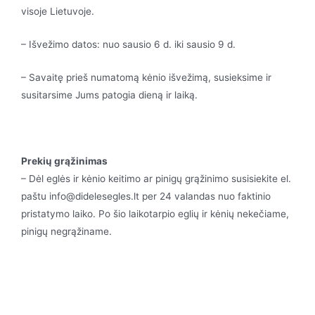
visoje Lietuvoje.
– Išvežimo datos: nuo sausio 6 d. iki sausio 9 d.
– Savaitę prieš numatomą kėnio išvežimą, susieksime ir
susitarsime Jums patogia dieną ir laiką.
Prekių grąžinimas
– Dėl eglės ir kėnio keitimo ar pinigų grąžinimo susisiekite el.
paštu info@didelesegles.lt per 24 valandas nuo faktinio
pristatymo laiko. Po šio laikotarpio eglių ir kėnių nekečiame,
pinigų negrąžiname.